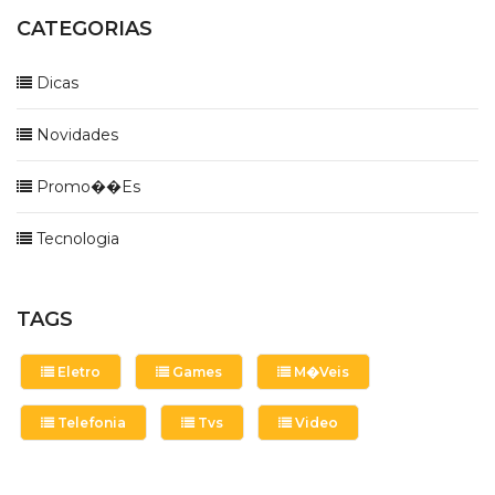
CATEGORIAS
Dicas
Novidades
Promo��es
Tecnologia
TAGS
Eletro
Games
M�veis
Telefonia
Tvs
Video