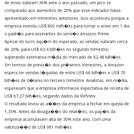
de envio subiram 36% ante o ano passado, um pico se
comparado aos aumentos de 20% que esse indicador havia
apresentado em trimestres anteriores. Isso aconteceu porque a
empresa investiu US$ 800 milh�es para tornar o envio em 1 dia
o padr�o para assinantes do servi�o Amazon Prime.
Apesar do lucro aqu�m do esperado, as vendas subiram cerca
de 20%, para US$ 63,4 bilh�es no segundo trimestre,
superando estimativa m�dia do mercado de 62,48 bilh�es.
Em termos de previs�o dos pr�ximos trimestres, a Amazon
espera ter vendas l�quidas de entre US$ 66 bilh�es e US$ 70
bilh�es de d�lares no terceiro trimestre. Analistas, em m�dia,
esperavam que a empresa informasse expectativa de receita de
US$ 67,27 bilh�es, segundo dados da Refinitiv.
O resultado levou as a��es da empresa a fechar em queda de
1,35%. Antes da divulga��o do relat�rio, os pap�is da
empresa acumulavam alta de 30% este ano, com uma
valoriza��o de US$ 981 milh�es.