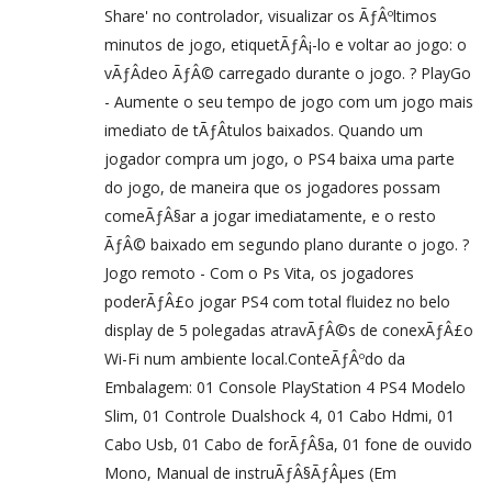
Share' no controlador, visualizar os ÃƒÂºltimos
minutos de jogo, etiquetÃƒÂ¡-lo e voltar ao jogo: o
vÃƒÂ­deo ÃƒÂ© carregado durante o jogo. ? PlayGo
- Aumente o seu tempo de jogo com um jogo mais
imediato de tÃƒÂ­tulos baixados. Quando um
jogador compra um jogo, o PS4 baixa uma parte
do jogo, de maneira que os jogadores possam
comeÃƒÂ§ar a jogar imediatamente, e o resto
ÃƒÂ© baixado em segundo plano durante o jogo. ?
Jogo remoto - Com o Ps Vita, os jogadores
poderÃƒÂ£o jogar PS4 com total fluidez no belo
display de 5 polegadas atravÃƒÂ©s de conexÃƒÂ£o
Wi-Fi num ambiente local.ConteÃƒÂºdo da
Embalagem: 01 Console PlayStation 4 PS4 Modelo
Slim, 01 Controle Dualshock 4, 01 Cabo Hdmi, 01
Cabo Usb, 01 Cabo de forÃƒÂ§a, 01 fone de ouvido
Mono, Manual de instruÃƒÂ§ÃƒÂµes (Em