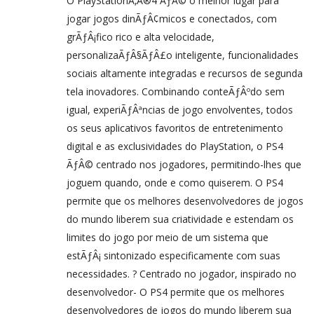
O PlayStationÃ‚Â®4 ÃƒÂ© o melhor lugar para
jogar jogos dinÃƒÂ¢micos e conectados, com
grÃƒÂ¡fico rico e alta velocidade,
personalizaÃƒÂ§ÃƒÂ£o inteligente, funcionalidades
sociais altamente integradas e recursos de segunda
tela inovadores. Combinando conteÃƒÂºdo sem
igual, experiÃƒÂªncias de jogo envolventes, todos
os seus aplicativos favoritos de entretenimento
digital e as exclusividades do PlayStation, o PS4
ÃƒÂ© centrado nos jogadores, permitindo-lhes que
joguem quando, onde e como quiserem. O PS4
permite que os melhores desenvolvedores de jogos
do mundo liberem sua criatividade e estendam os
limites do jogo por meio de um sistema que
estÃƒÂ¡ sintonizado especificamente com suas
necessidades. ? Centrado no jogador, inspirado no
desenvolvedor- O PS4 permite que os melhores
desenvolvedores de jogos do mundo liberem sua