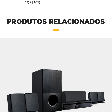
InglÃƒÂªs).
PRODUTOS RELACIONADOS