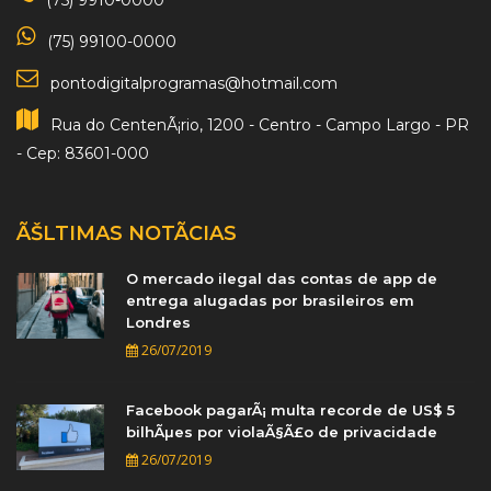
(75) 9910-0000
(75) 99100-0000
pontodigitalprogramas@hotmail.com
Rua do CentenÃ¡rio, 1200 - Centro - Campo Largo - PR
- Cep: 83601-000
ÃŠLTIMAS NOTÃ­CIAS
O mercado ilegal das contas de app de
entrega alugadas por brasileiros em
Londres
26/07/2019
Facebook pagarÃ¡ multa recorde de US$ 5
bilhÃµes por violaÃ§Ã£o de privacidade
26/07/2019