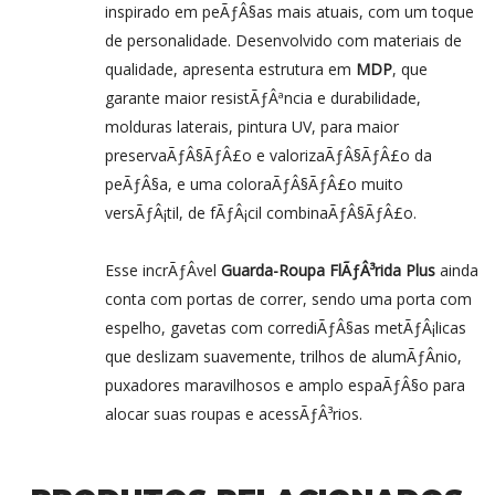
inspirado em peÃƒÂ§as mais atuais, com um toque
de personalidade. Desenvolvido com materiais de
qualidade, apresenta estrutura em
MDP
, que
garante maior resistÃƒÂªncia e durabilidade,
molduras laterais, pintura UV, para maior
preservaÃƒÂ§ÃƒÂ£o e valorizaÃƒÂ§ÃƒÂ£o da
peÃƒÂ§a, e uma coloraÃƒÂ§ÃƒÂ£o muito
versÃƒÂ¡til, de fÃƒÂ¡cil combinaÃƒÂ§ÃƒÂ£o.
Esse incrÃƒÂ­vel
Guarda-Roupa FlÃƒÂ³rida Plus
ainda
conta com portas de correr, sendo uma porta com
espelho, gavetas com corrediÃƒÂ§as metÃƒÂ¡licas
que deslizam suavemente, trilhos de alumÃƒÂ­nio,
puxadores maravilhosos e amplo espaÃƒÂ§o para
alocar suas roupas e acessÃƒÂ³rios.