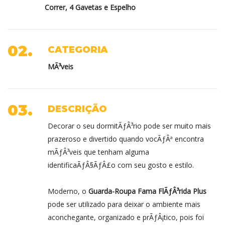
Correr, 4 Gavetas e Espelho
02.
CATEGORIA
MÃ³veis
03.
DESCRIÇÃO
Decorar o seu dormitÃƒÂ³rio pode ser muito mais
prazeroso e divertido quando vocÃƒÂª encontra
mÃƒÂ³veis que tenham alguma
identificaÃƒÂ§ÃƒÂ£o com seu gosto e estilo.
Moderno, o
Guarda-Roupa Fama FlÃƒÂ³rida Plus
pode ser utilizado para deixar o ambiente mais
aconchegante, organizado e prÃƒÂ¡tico, pois foi