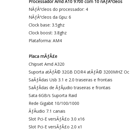
Processador Amd A10 9700 com 10 nÃƒÂºcleos
NÃƒÂºcleos do processador: 4
NÃƒÂºcleos da Gpu: 6
Clock base: 3.5ghz
Clock boost: 3.8ghz
Plataforma: AM4
Placa mÃƒÂ£e
Chipset Amd A320
Suporta atÃƒÂ© 32GB DDR4 atÃƒÂ© 3200MHZ Oc
SaÃƒÂ­das Usb 3.1 e 2.0 traseiras e frontais
SaÃƒÂ­das de ÃƒÂ¡udio traseiras e frontais
Sata 6GB/s Suporta Raid
Rede Gigabit 10/100/1000
ÃƒÂudio 7.1 canais
Slot Pci-E versÃƒÂ£o 3.0 x16
Slot Pci-E versÃƒÂ£o 2.0 x1