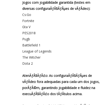
Jogos com jogabilidade garantida (testes em
diversas configuraÃƒÂ§ÃƒÂµes de vÃƒÂ­deo):
Cs:Go
Fortnite
Gta V
PES2018
Pugb
Battlefield 1
League of Legends
The Witcher
Dota 2
AtenÃƒÂ§ÃƒÂ£o: As configuraÃƒÂ§ÃƒÂµes de
vÃƒÂ­deo fora adequadas para cada um dos jogos,
porÃƒÂ©m, garantindo jogabilidade e fluidez na
execuÃƒÂ§ÃƒÂ£o dos tÃƒÂ­tulos acima.