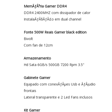
MemÃƒÂ³ria Gamer DDR4
DDR4 2400MHZ com dissipador de calor
InstalaÃƒÂ§ÃƒÂ£o em dual channel
Fonte 500W Reais Gamer black edition
Bivolt
Com fan de 12cm
Armazenamento
Hd Sata 6GB/s 500GB 7200 Rpm 3.5"
Gabinete Gamer
Equipado com conexÃƒÂµes Usb e ÃƒÂ¡udio
frontais
Lateral transparente e 2 Led Fans inclusos
Kit Gamer