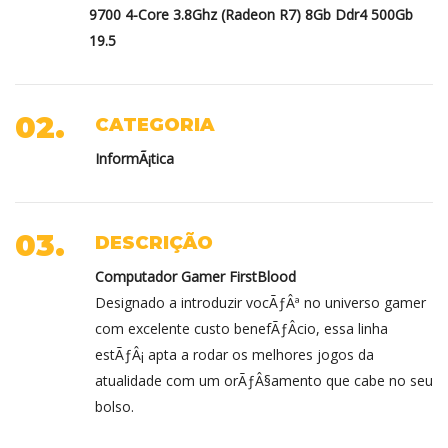
9700 4-Core 3.8Ghz (Radeon R7) 8Gb Ddr4 500Gb
19.5
02.
CATEGORIA
InformÃ¡tica
03.
DESCRIÇÃO
Computador Gamer FirstBlood
Designado a introduzir vocÃƒÂª no universo gamer
com excelente custo benefÃƒÂ­cio, essa linha
estÃƒÂ¡ apta a rodar os melhores jogos da
atualidade com um orÃƒÂ§amento que cabe no seu
bolso.