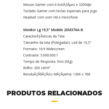
Mouse Gamer com 6 botÃƒÂµes e 3200dpi
Teclado Gamer com teclas especiais para jogo
Headset com som Hd e microfone
Monitor Lg 19,5" Modelo 20M37AA-B
CaracterÃƒÂ­sticas da Tela
Tamanho da tela (Polegadas): Led de 19,5"
Formato: 16:9 Widescreen
Contraste: 5.000.000:1
Tempo de Resposta: 5ms (Gtg)
Brilho: 200 cd/m²
ResoluÃƒÂ§ÃƒÂ£o MÃƒÂ¡xima: 1366 x 768
PRODUTOS RELACIONADOS